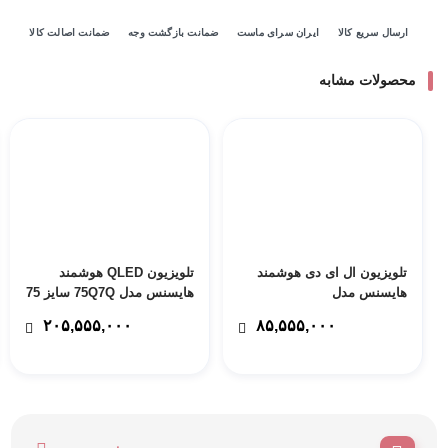
ارسال سریع کالا
ایران سرای ماست
ضمانت بازگشت وجه
ضمانت اصالت کالا
محصولات مشابه
تلویزیون ال ای دی هوشمند
تلویزیون QLED هوشمند
هایسنس مدل
هایسنس مدل 75Q7Q سایز 75
UA55A61HSHICHD سایز 55
اینچ با 24 ماه گارانتی زرین
۲۰۵,۵۵۵,۰۰۰
۸۵,۵۵۵,۰۰۰
اینچ با 24 ماه ضمانت های
نمای کاسپین – پس کرایه
سرویس-