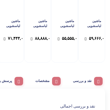
ماشین
ماشین
ماشین
ماشین
لباسشویی
لباسشویی
لباسشویی
لباسشویی
ایکس ویژن |
ایکس ویژن
سام مدل DD-
ایکس ویژن |
مدل TG72-
مدل TE62-
P1480/W رنگ
مدل TF94-S
۰
۷۱,۴۴۴,۰۰۰
۸۸,۸۸۸,۰۰۰
۵۵,۵۵۵,۰۰۰
۵۹,۶۶۶,۰۰۰
BWBL سفید
AW ظرفیت 6
سفید
سیلور
کیلوگرم
نقد و بررسی
مشخصات
پرسش و 
نقد و بررسی اجمالی