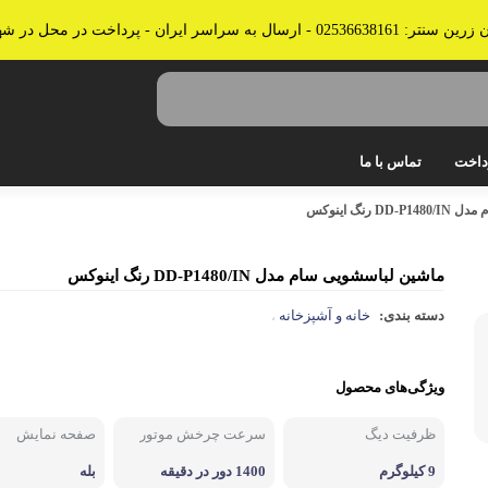
 پرداخت در محل در شهرهای قم، تهران و کرج
داخت
تماس با ما
 رنگ اینوکس
جاروبرقی
جارو شارژی
ماشین لباسشویی سام مدل DD-P1480/IN رنگ اینوکس
کولر، پنکه، تصفیه هوا
دسته بندی:
خانه و آشپزخانه
،
قهوه و چای ساز، آب میوه گیر
ویژگی‌های محصول
اتو بخار، پرسی و سشوار
آبسردکن
ظرفیت دیگ
سرعت چرخش موتور
صفحه نمایش
ترازوی آشپزخانه
9 کیلوگرم
1400 دور در دقیقه
بله