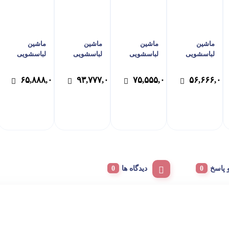
ماشین
ماشین
ماشین
ماشین
لباسشویی
لباسشویی
لباسشویی
لباسشویی
ایکس ویژن
سام مدل BL-
ایکس ویژن |
ایکس ویژن |
مدل TE62-AS
Q1475/W
مدل Tx102-
مدل TF84-W
۰۰
۶۵,۸۸۸,۰۰۰
۹۳,۷۷۷,۰۰۰
۷۵,۵۵۵,۰۰۰
۵۶,۶۶۶,۰۰
ظرفیت 6
رنگ سفید-
AWD سفید
سفید
کیلوگرم
پس کرایه
پاسخ
دیدگاه ها