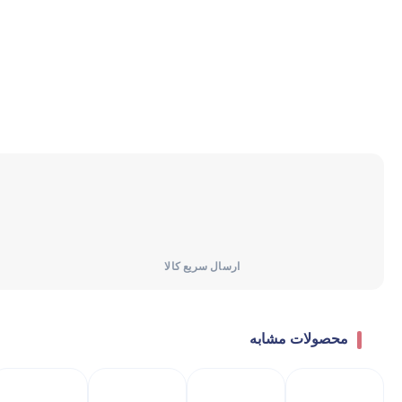
یخچال و فریزر
ماشین لباسشویی
ماشین ظرفشویی
ارسال سریع کالا
محصولات مشابه