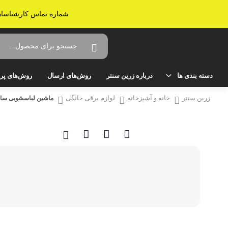
شماره تماس کارشناسان زرین سنتر: 02536638161 - ارسال به سراسر ایران -
دسته بندی ها
درباره زرین سنتر
روش‌های ارسال
روش‌های پر
زرین سنتر
خانه و آشپزخانه
لوازم برقی خانگی
ماشین لباسشویی سام مدل DD-P1480/IN
خانه و آشپزخانه
صوتی و تصویری
تلویزیون
میز تلویزیون
سینمای خانگی و ساندبار
گیرنده دیجیتال تلویزیون
لوازم برقی خانگی