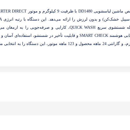
ماشین لباسشویی DD1480 – انتخابی پیشرفته برای شستشوی بی‌نقص ماشین لباسشویی DD1480 با ظرفیت 9 
سرعت چرخش 1400 دور در دقیقه و 14 برنامه شستشو، از جمله شستشوی سریع QUICK WASH، کارایی و صرفه‌جویی را به ا
امکاناتی مانند نمایشگر لمسی LED، سیستم بالانس اتوماتیک، عیب‌یابی هوشمند SMART CHECK و قابلیت تأخیر در شستشو، استفاده‌ا
را تضمین می‌کنند. درب فضایی دو‌لایه، ورودی مستقل آب سرد و گرم، و گارانتی 24 ماهه محصول و 123 ماهه موتور، این دستگاه را 