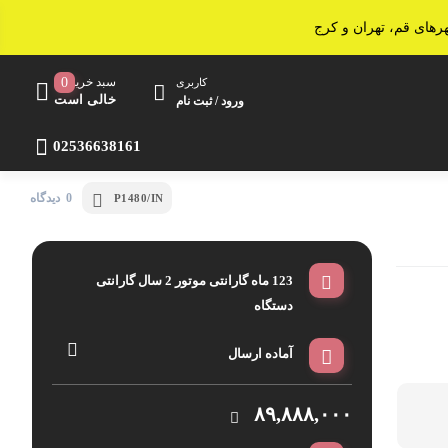
سبد خرید
0
کاربری
خالی است
ورود / ثبت نام
02536638161
0 دیدگاه
P1480/IN
اجاق مایکروویو
آون توستر
سرخ کن
123 ماه گارانتی موتور 2 سال گارانتی
دستگاه
ساندویچ ساز
آماده ارسال
پلوپز و آرام پز
خردکن و غذاساز
۸۹,۸۸۸,۰۰۰