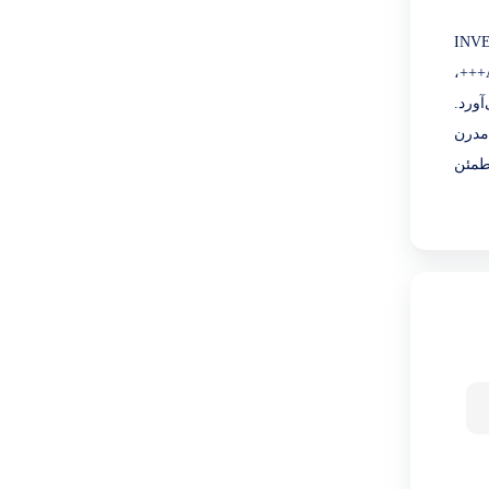
کیلوگرم و موتور INVERTER DIRECT
DRIVE بدون تسمه، شستشویی بی‌صدا (60 دسیبل شستشو، 70 دسیبل خشک‌کن) و بدون لرزش را ارائه می‌دهد. این دستگاه با رتبه انرژی A+++،
رمغان می‌آورد.
ی آسان و مدرن
به انتخابی مطمئن