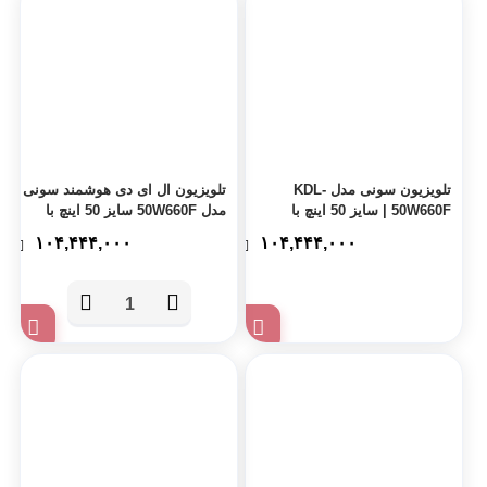
تلویزیون سونی مدل KDL-
تلویزیون ال ای دی هوشمند سونی
50W660F | سایز 50 اینچ با
مدل 50W660F سایز 50 اینچ با
ضمانت 24 ماهه مادیران – پس
ضمانت 18 ماهه مادیران
۱۰۴,۴۴۴,۰۰۰
۱۰۴,۴۴۴,۰۰۰
کرایه
تعداد