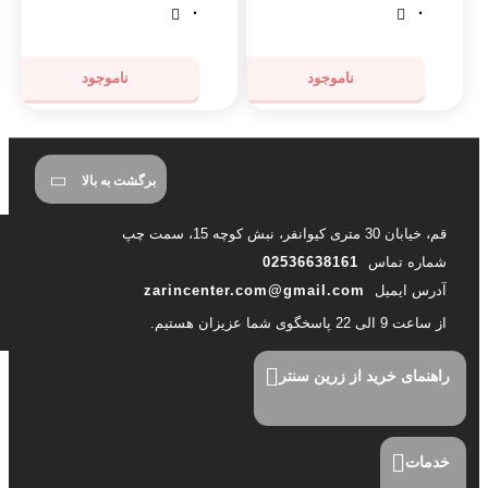
۰
۰
ناموجود
ناموجود
برگشت به بالا
قم، خیابان 30 متری کیوانفر، نبش کوچه 15، سمت چپ
شماره تماس
02536638161
آدرس ایمیل
zarincenter.com@gmail.com
از ساعت 9 الی 22 پاسخگوی شما عزیزان هستیم.
راهنمای خرید از زرین سنتر
خدمات