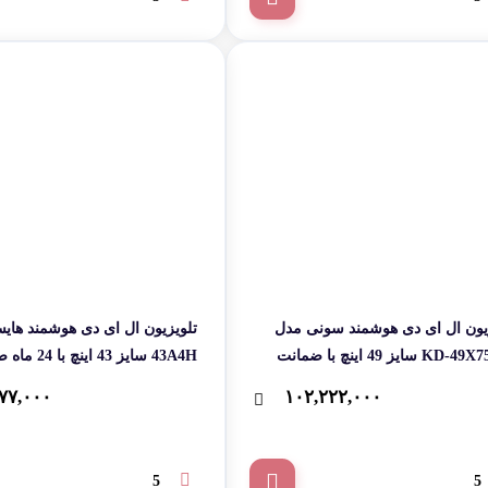
یون ال ای دی هوشمند سونی مدل
تلویزیون ال ای دی هوشمند ها
KD-49X7500H سایز 49 اینچ با ضمانت
43A4H سایز 43 
سرویس- پس کرایه
۷۷,۰۰۰
۱۰۲,۲۲۲,۰۰۰
5
5