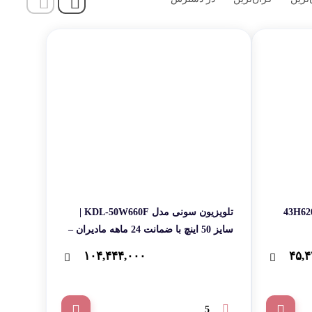
تلویزیون ال ای دی سام مدل 43H6200
تلویزیون سونی مدل KDL-50W660F |
سایز 50 اینچ با ضمانت 24 ماهه مادیران –
پس کرایه
۱۰۴,۴۴۴,۰۰۰
۴۵,۴
5