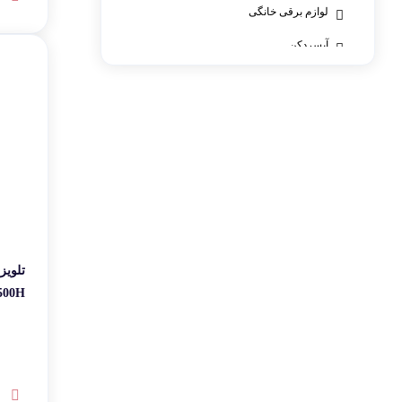
لوازم برقی خانگی
آبسردکن
اتو بخار، پرسی و سشوار
ترازوی آشپزخانه
جارو شارژی
جاروبرقی
قهوه و چای ساز، آب میوه گیر
کولر، پنکه، تصفیه هوا
ماشین ظرفشویی
ماشین لباسشویی
تلویز
یخچال و فریزر
لوازم پخت و پز
24ماهه مادیران – پس کرایه
آون توستر
اجاق گاز
اجاق مایکروویو