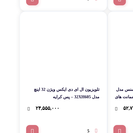
یسنس مدل
تلویزیون ال ای دی ایکس ویژن 32 اینچ
اینچ با 24 ماه ضمانت های
مدل 32XH605 – پس کرایه
۲۴,۵۵۵,۰۰۰
۵۲,۷
5