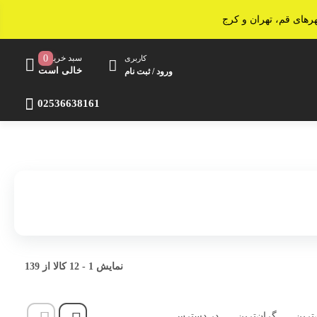
سبد خرید
0
کاربری
خالی است
ورود / ثبت نام
02536638161
اجاق مایکروویو
آون توستر
سرخ کن
ساندویچ ساز
پلوپز و آرام پز
نمایش
1
-
12
کالا از
139
خردکن و غذاساز
‌ترین
گران‌ترین
در دسترس