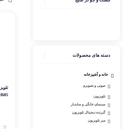
جست و جو در نتایج
یخچال و فریزر
ماشین لباسشویی
ماشین ظرفشویی
دسته های محصولات
خانه و آشپزخانه
صوتی و تصویری
43XH605 سایز 43 اینچ 
تلویزیون
سینمای خانگی و ساندبار
گیرنده دیجیتال تلویزیون
میز تلویزیون