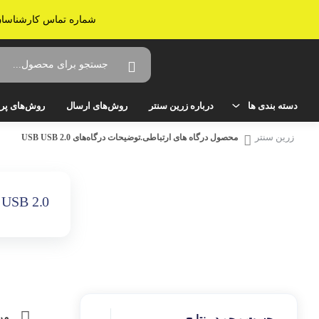
شماره تماس کارشناسان زرین سنتر: 02536638161 - ارسال به سراسر ایران -
دسته بندی ها
درباره زرین سنتر
روش‌های ارسال
روش‌های پر
زرین سنتر
محصول درگاه های ارتباطی.توضیحات درگاه‌های USB
USB 2.0
خانه و آشپزخانه
صوتی و تصویری
تلویزیون
USB 2.0
میز تلویزیون
سینمای خانگی و ساندبار
گیرنده دیجیتال تلویزیون
لوازم برقی خانگی
مر