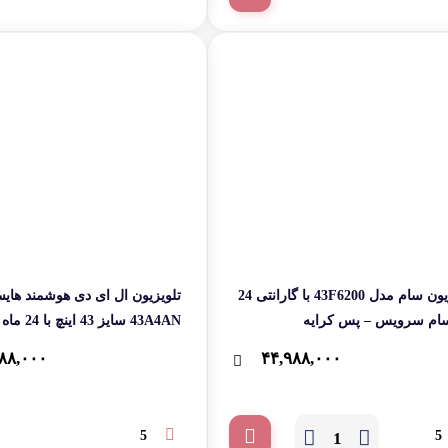
تلویزیون سام مدل 43F6200 با گارانتی 24
تلویزیون ال ای دی هوشمند ها
سام سرویس – پس کرایه
43A4AN سایز 3
زرین نمای کاسپین- پس کرایه
۸۸,۰۰۰
۴۴,۹۸۸,۰۰۰
5
5