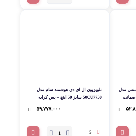
یسنس مدل
تلویزیون ال ای دی هوشمند سام مدل
4 اینچ با 24 ماه ضمانت
50CU7750 سایز 50 اینچ – پس کرایه
۵۹,۷۷۷,۰۰۰
۵۲,۸
5