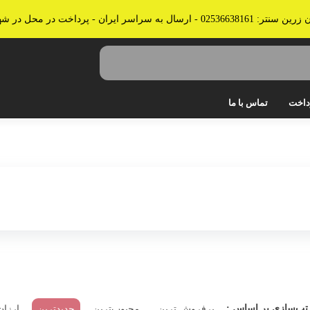
 پرداخت در محل در شهرهای قم، تهران و کرج
داخت
تماس با ما
جاروبرقی
جارو شارژی
کولر، پنکه، تصفیه هوا
قهوه و چای ساز، آب میوه گیر
اتو بخار، پرسی و سشوار
آبسردکن
ترازوی آشپزخانه
تب‌سازی بر اساس :
پرفروش ترین
محبوب‌ترین
جدیدترین
ارزان