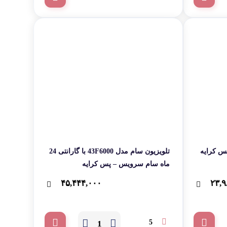
تلویزیون سام مدل 43F6000 با گارانتی 24
ماه سام سرویس – پس کرایه
۴۵,۴۴۴,۰۰۰
۲۳,۹
5