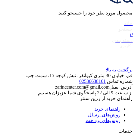
محصول مورد نظر خود را جستجو کنید.
خانه
جستجو
0
دسته بندی
کاربری
برگشت به بالا
قم، خیابان 30 متری کیوانفر، نبش کوچه 15، سمت چپ
شماره تماس
02536638161
آدرس ایمیل
zarincenter.com@gmail.com
از ساعت 9 الی 22 پاسخگوی شما عزیزان هستیم.
راهنمای خرید از زرین سنتر
راهنمای خرید
روش‌های ارسال
روش‌های پرداخت
خدمات