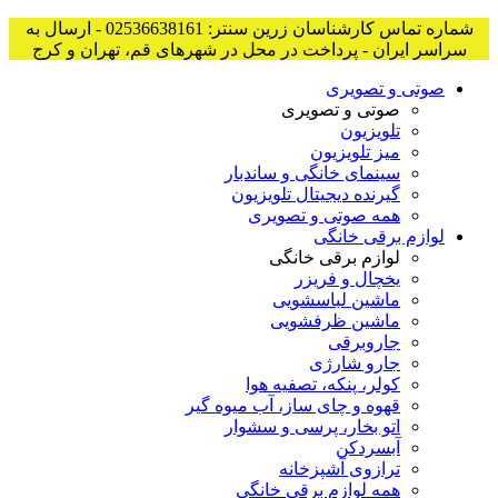
شماره تماس کارشناسان زرین سنتر: 02536638161 - ارسال به
سراسر ایران - پرداخت در محل در شهرهای قم، تهران و کرج
صوتی و تصویری
صوتی و تصویری
تلویزیون
میز تلویزیون
سینمای خانگی و ساندبار
گیرنده دیجیتال تلویزیون
همه صوتی و تصویری
لوازم برقی خانگی
لوازم برقی خانگی
یخچال و فریزر
ماشین لباسشویی
ماشین ظرفشویی
جاروبرقی
جارو شارژی
کولر، پنکه، تصفیه هوا
قهوه و چای ساز، آب میوه گیر
اتو بخار، پرسی و سشوار
آبسردکن
ترازوی آشپزخانه
همه لوازم برقی خانگی