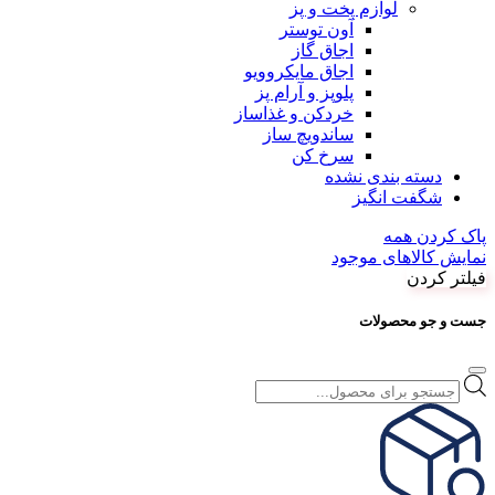
لوازم پخت و پز
آون توستر
اجاق گاز
اجاق مایکروویو
پلوپز و آرام پز
خردکن و غذاساز
ساندویچ ساز
سرخ کن
دسته بندی نشده
شگفت انگیز
پاک کردن همه
نمایش کالاهای موجود
فیلتر کردن
جست و جو محصولات
Products
search