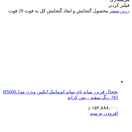
فیلتر کردن
زرین سنتر
محصول گنجایش و ابعاد.گنجایش کل به فوت
29 فوت
یخچال فریزر ساید بای ساید اتوماتیک ایکس ویژن مدلHS600
-WI رنگ سفید – پس کرایه
۱۵۲,۸۸۸,۰۰۰
افزودن به سبد