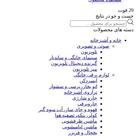
29 فوت
جست و جو در نتایج
Products
search
دسته های محصولات
خانه و آشپزخانه
صوتی و تصویری
تلویزیون
سینمای خانگی و ساندبار
گیرنده دیجیتال تلویزیون
میز تلویزیون
لوازم برقی خانگی
آبسردکن
اتو بخار، پرسی و سشوار
ترازوی آشپزخانه
جارو شارژی
جاروبرقی
قهوه و چای ساز، آب میوه گیر
کولر، پنکه، تصفیه هوا
ماشین ظرفشویی
ماشین لباسشویی
یخچال و فریزر