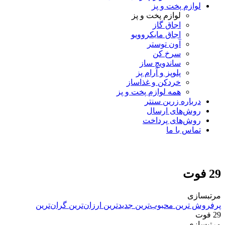
لوازم پخت و پز
لوازم پخت و پز
اجاق گاز
اجاق مایکروویو
آون توستر
سرخ کن
ساندویچ ساز
پلوپز و آرام پز
خردکن و غذاساز
همه لوازم پخت و پز
درباره زرین سنتر
روش‌های ارسال
روش‌های پرداخت
تماس با ما
29 فوت
مرتبسازی
پرفروش ترین
محبوب‌ترین
جدیدترین
ارزان‌ترین
گران‌ترین
29 فوت
مرتبسازی