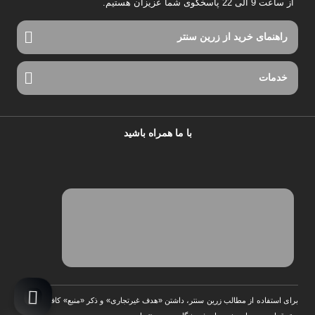
از ساعت 9 الی 22 پاسخگوی شما عزیزان هستیم.
راهنمای خرید از زرین سنتر
خدمات
با ما همراه باشید
برای استفاده از مطالب زرین سنتر، داشتن «هدف غیرتجاری» و ذکر «منبع» کافیست. تمام