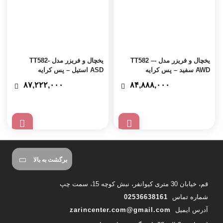
یخچال و فریزر مدل -TT582 –
یخچال و فریزر مدل TT582-
AWD سفید – پس کرایه
ASD استیل – پس کرایه
۸۷,۲۲۲,۰۰۰
۸۴,۸۸۸,۰۰۰
برگشت به بالا
قم، خیابان 30 متری کیوانفر، نبش کوچه 15، سمت چپ
شماره تماس
02536638161
آدرس ایمیل
zarincenter.com@gmail.com