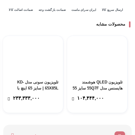
ارسال سریع کالا
ایران سرای ماست
ضمانت بازگشت وجه
ضمانت اصالت کالا
محصولات مشابه
تلویزیون QLED هوشمند
تلویزیون سونی مدل KD-
هایسنس مدل 55Q7F سایز 55
65X85L | سایز 65 اینچ با
اینچ با 24 ماه گارانتی های
ضمانت 24 ماهه مادیران – پس
۲۳۳,۳۳۳,۰۰۰
۱۰۴,۴۴۴,۰۰۰
سرویس – پس کرایه
کرایه