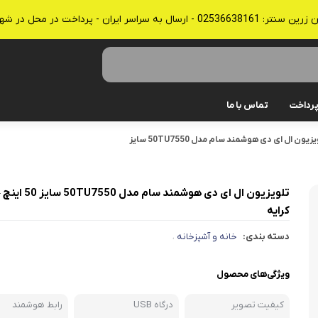
 - پرداخت در محل در شهرهای قم، تهران و کرج
رداخت
تماس با ما
تلویزیون ال ای دی هوشمند سام مدل 50TU7550 سایز
جاروبرقی
جارو شارژی
تلویزیون ال ای دی هوشمند سام 
کولر، پنکه، تصفیه هوا
کرایه
قهوه و چای ساز، آب میوه گیر
دسته بندی:
خانه و آشپزخانه
،
اتو بخار، پرسی و سشوار
ویژگی‌های محصول
آبسردکن
کیفیت تصویر
درگاه USB
رابط هوشمند
ترازوی آشپزخانه