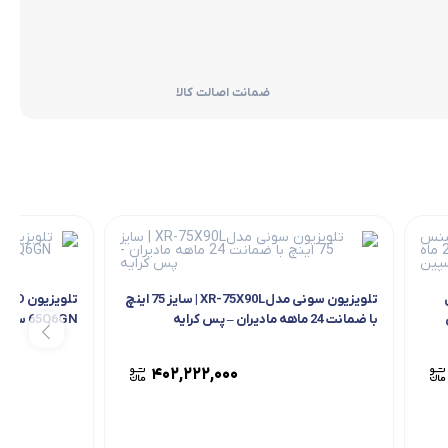
ضمانت اصالت کالا
تلویزیون سونی مدلXR-75X90L | سایز 75 اینچ
ن
با ضمانت 24 ماهه مادیران – پس کرایه
نمای کاسپین
۴۰۲,۲۲۲,۰۰۰