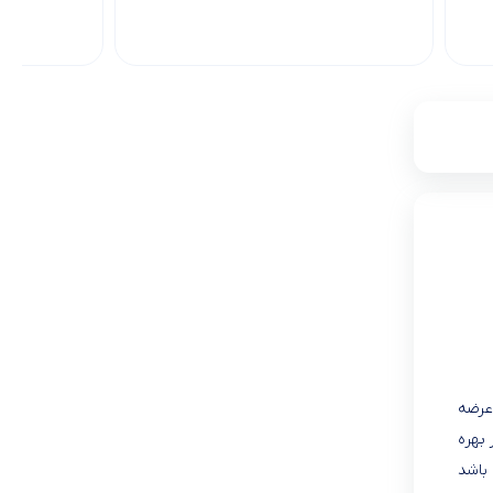
زار عرضه
مدل 50TU7550 از یک صفحه نمایشگر 50 اینچی نیز بهره
باشد