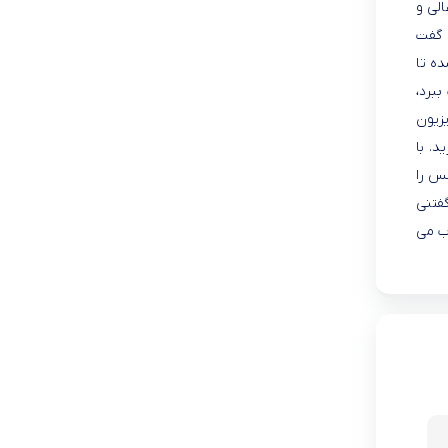
ق العاده عالی و
 که میتوان گفت
ه تا
برد،
یزیون
. با
عکس را
گفتنی
ب می