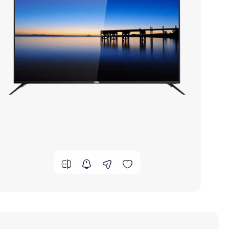
یخچال و فریزر
ماشین لباسشویی
ماشین ظرفشویی