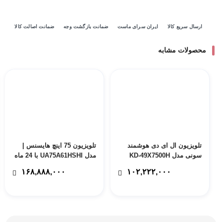
ارسال سریع کالا
ایران سرای ماست
ضمانت بازگشت وجه
ضمانت اصالت کالا
محصولات مشابه
تلویزیون ال ای دی هوشمند
تلویزیون 75 اینچ هایسنس |
سونی مدل KD-49X7500H
مدل UA75A61HSHI با 24 ماه
سایز 49 اینچ با ضمانت 24ماهه
ضمانت های سرویس –
۱۶۸,۸۸۸,۰۰۰
۱۰۲,۲۲۲,۰۰۰
مادیران – پس کرایه