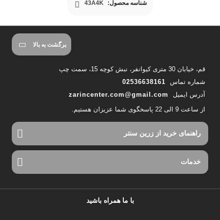
شناسه محصول:
43A4K
برگشت به بالا
قم، خیابان 30 متری کیوانفر، نبش کوچه 15، سمت چپ
شماره تماس
02536638161
آدرس ایمیل
zarincenter.com@gmail.com
از ساعت 9 الی 22 پاسخگوی شما عزیزان هستیم.
راهنمای خرید از زرین سنتر
خدمات
با ما همراه باشید