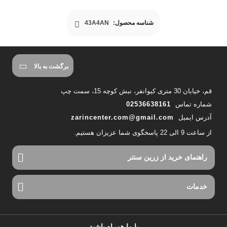
شناسه محصول:
43A4AN
برگشت به بالا
قم، خیابان 30 متری کیوانفر، نبش کوچه 15، سمت چپ
شماره تماس
02536638161
آدرس ایمیل
zarincenter.com@gmail.com
از ساعت 9 الی 22 پاسخگوی شما عزیزان هستیم.
راهنمای خرید از زرین سنتر
خدمات
با ما همراه باشید