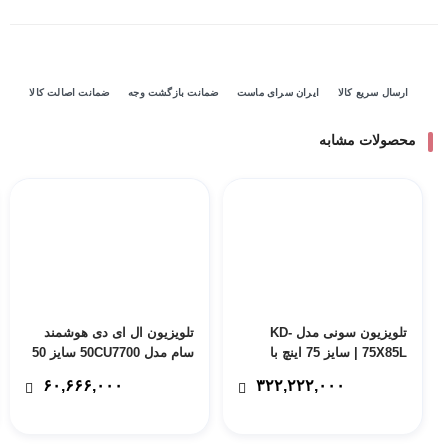
ارسال سریع کالا
ایران سرای ماست
ضمانت بازگشت وجه
ضمانت اصالت کالا
محصولات مشابه
تلویزیون سونی مدل KD-
تلویزیون ال ای دی هوشمند
75X85L | سایز 75 اینچ با
سام مدل 50CU7700 سایز 50
ضمانت 24 ماهه مادیران – پس
اینچ – پس کرایه
۶۰,۶۶۶,۰۰۰
۳۲۲,۲۲۲,۰۰۰
کرایه