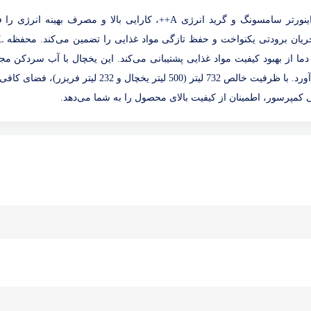
یخچال ساید‌بای‌ساید روسو 3 مدل ROSSO 3 با کمپرسور دیجیتال اینورتر سامسونگ و گرید انرژی A++، کارایی بالا و مصرف بهینه
می‌آورد. سیستم ING
یداری دما از بهبود کیفیت مواد غذایی پشتیبانی می‌کند. این یخچال با آب سردکن مج
فیلتر شهری و یخساز اتوماتیک راحتی و راحتی بیشتری را فراهم می‌آورد. با ظرفیت خالص 732 لیتر (500 لیتر یخچال و 232 لی