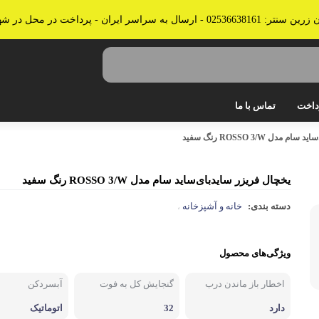
 پرداخت در محل در شهرهای قم، تهران و کرج
داخت
تماس با ما
دل ROSSO 3/W رنگ سفید
جاروبرقی
جارو شارژی
یخچال فریزر ساید‌بای‌ساید سام مدل ROSSO 3/W رنگ سفید
کولر، پنکه، تصفیه هوا
دسته بندی:
خانه و آشپزخانه
،
قهوه و چای ساز، آب میوه گیر
ویژگی‌های محصول
اتو بخار، پرسی و سشوار
آبسردکن
اخطار باز ماندن درب
گنجایش کل به فوت
آبسردکن
ترازوی آشپزخانه
دارد
32
اتوماتیک