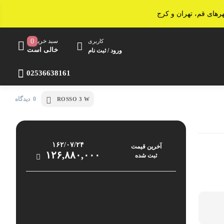
سبد خرید
0
کاربری
خالی است
ورود / ثبت نام
02536638161
0 دیدگاه
ROSSO 3 W
اجاق مایکروویو
آون توستر
سرخ کن
۱۶۲/۰۷/۲۴
آخرین‌ قیمت
۱۲۶,۸۸۰,۰۰۰
ثبت‌ شده
ساندویچ ساز
پلوپز و آرام پز
خردکن و غذاساز