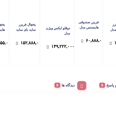
فریزر صندوقی
زر
یخچال فریزر
یخچا
هایسنس مدل
دوقلو ایکس ویژن
دل
ساید بای ساید
های
FC-310W
مدل
R
اتوماتیک ایکس
رنگ سفید –
KTR630/KTF630
۶۰,۸۸۸,۰۰۰
ویژن
سیل
۵۵۵,۰۰۰
۱۵۲,۸۸۸,۰۰۰
پس کرایه
سفید
مدلHS600 -WI
۱۴۹,۲۲۲,۰۰۰
رنگ سفید –
پس کرایه
پاسخ
دیدگاه ها