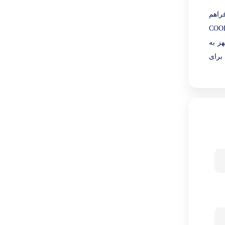
 انرژی را فراهم
REAL TWIN COOL و MULTI AIR FLOW جریان برودتی یکنواخت و حفظ تازگی مواد غذایی را تضمین می‌کند. محفظه COOL
هز به
تر فریزر)، فضای کافی برای