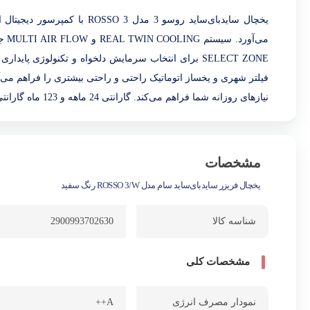
SELECT ZONE برای انتخاب سرمایش دلخواه و تکنولوژی پا
نیازهای روزانه شما فراهم می‌کند. گارانتی 24 ماهه و 123 ماه گارانتی کمپرسور، اطمینان از کیفیت بالای محصول را به شما می‌دهد.
مشخصات
یخچال فریزر ساید‌بای‌ساید سام مدل ROSSO 3/W رنگ سفید
شناسه کالا
2900993702630
مشخصات کلی
نمودار مصرف انرژی
A++