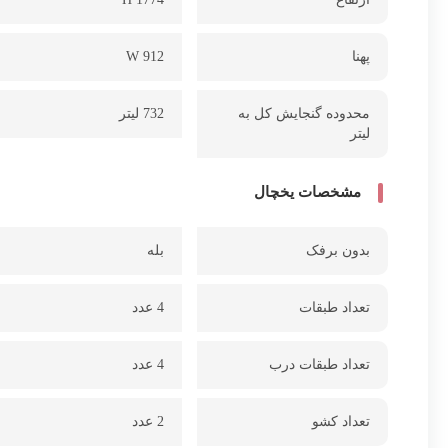
پهنا
W 912
محدوده گنجایش کل به
732 لیتر
لیتر
مشخصات یخچال
بدون برفک
بله
تعداد طبقات
4 عدد
تعداد طبقات درب
4 عدد
تعداد کشو
2 عدد