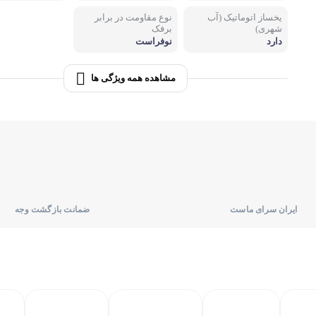
یخساز اتوماتیک (آب
نوع مقاومت در برابر
لوازم پخت و پز
شهری)
برفک
دارد
نوفراست
اجاق گاز
مشاهده همه ویژگی ها
ایران سرای ماست
ضمانت بازگشت وجه