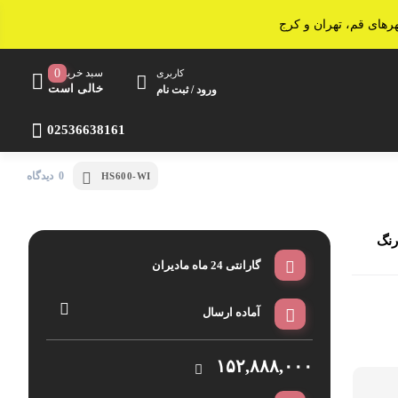
سبد خرید
0
کاربری
خالی است
ورود / ثبت نام
02536638161
0 دیدگاه
HS600-WI
اجاق مایکروویو
آون توستر
یزر ساید بای ساید اتوماتیک ایکس ویژن مدلHS600 -WI رنگ
سرخ کن
گارانتی 24 ماه مادیران
ساندویچ ساز
آماده ارسال
پلوپز و آرام پز
خردکن و غذاساز
۱۵۲,۸۸۸,۰۰۰