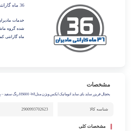
36 ماه گارانتی مادیران
خدمات مادیران
ماه گارانتی کم
مشخصات
یخچال فریزر ساید بای ساید اتوماتیک ایکس ویژن مدلHS600 -WI رنگ سفید – پس کرایه
شناسه کالا
2900993702623
مشخصات کلی