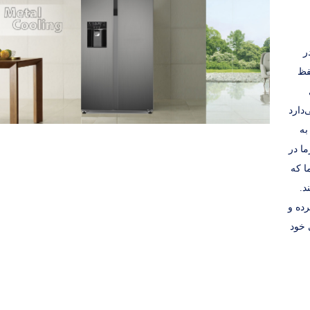
 در
فظ
دارد
به
واخت سرما در
ا که
د.
ده و
 خود