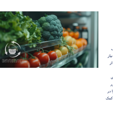
ف
یاز
ز
ش
ر
 در
 کمک