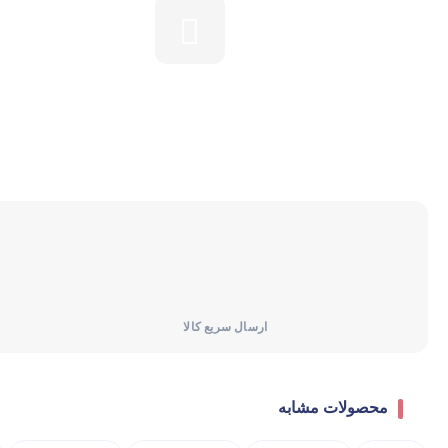
یخچال و فریزر
ماشین لباسشویی
ماشین ظرفشویی
ارسال سریع کالا
محصولات مشابه