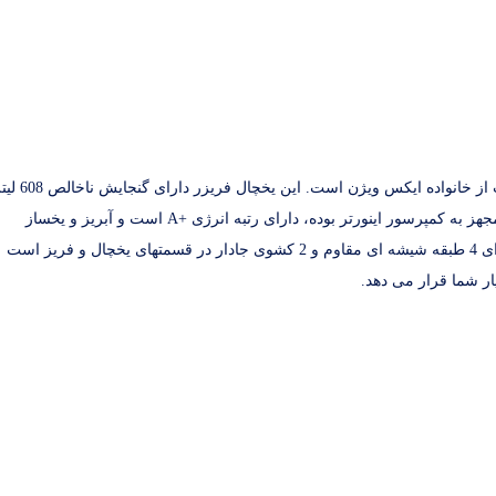
یخچال فریزر تمام اتوماتیک با مدل HS600، یک محصول با کیفیت از خانواده ایکس ویژن است. این یخچال فر
است و در دسته مدلهای ساید بای ساید قرار دارد. این محصول مجهز به کمپرسور اینورتر بوده، دارای رتبه انرژی +A است و آبریز و یخساز
اتوماتیک با قابلیت اتصال به آب شهری نیز دارد. مدل HS600 دارای 4 طبقه شیشه ای مقاوم و 2 کشوی جادار در قسمتهای یخچال و فریز است
ار شما قرار می دهد.