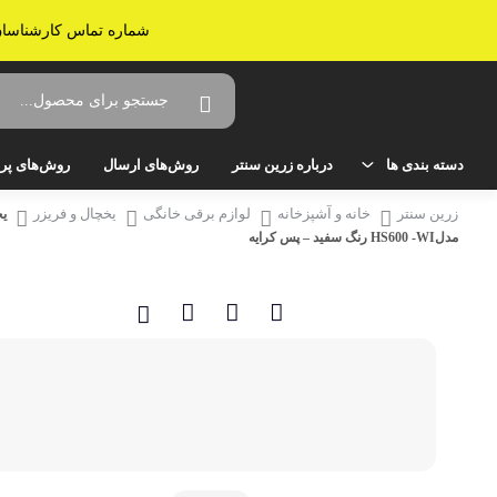
شماره تماس کارشناسان زرین سنتر: 02536638161 - ارسال به سراسر ایران -
دسته بندی ها
درباره زرین سنتر
روش‌های ارسال
روش‌های پر
زرین سنتر
خانه و آشپزخانه
لوازم برقی خانگی
یخچال و فریزر
یخ
خانه و آشپزخانه
صوتی و تصویری
مدلHS600 -WI رنگ سفید – پس کرایه
تلویزیون
میز تلویزیون
سینمای خانگی و ساندبار
گیرنده دیجیتال تلویزیون
لوازم برقی خانگی